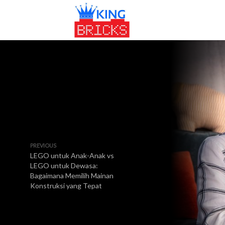
PREVIOUS
LEGO untuk Anak-Anak vs
LEGO untuk Dewasa:
Bagaimana Memilih Mainan
Konstruksi yang Tepat