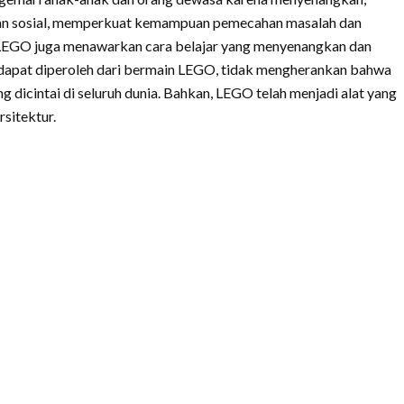
an sosial, memperkuat kemampuan pemecahan masalah dan
. LEGO juga menawarkan cara belajar yang menyenangkan dan
 dapat diperoleh dari bermain LEGO, tidak mengherankan bahwa
g dicintai di seluruh dunia. Bahkan, LEGO telah menjadi alat yang
sitektur.