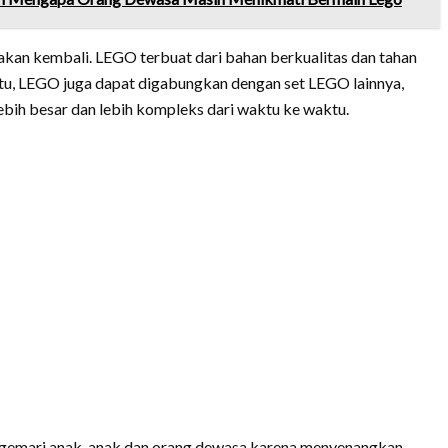
akan kembali. LEGO terbuat dari bahan berkualitas dan tahan
 itu, LEGO juga dapat digabungkan dengan set LEGO lainnya,
ih besar dan lebih kompleks dari waktu ke waktu.
igemari anak-anak dan orang dewasa karena menyenangkan,