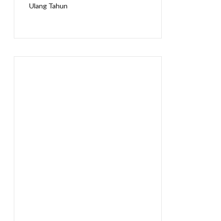
Ulang Tahun