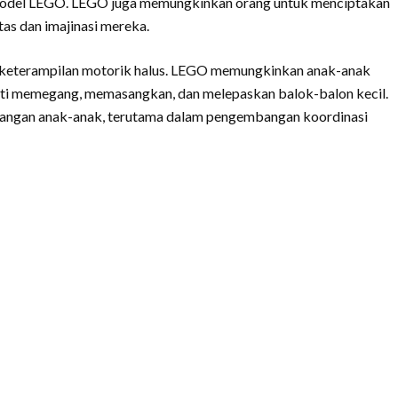
odel LEGO. LEGO juga memungkinkan orang untuk menciptakan
tas dan imajinasi mereka.
eterampilan motorik halus. LEGO memungkinkan anak-anak
erti memegang, memasangkan, dan melepaskan balok-balon kecil.
bangan anak-anak, terutama dalam pengembangan koordinasi