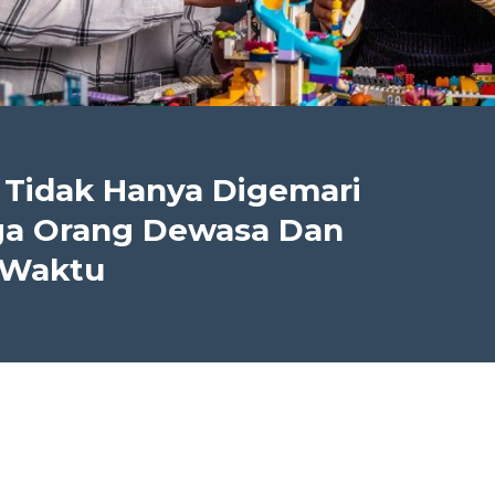
 Tidak Hanya Digemari
ga Orang Dewasa Dan
 Waktu