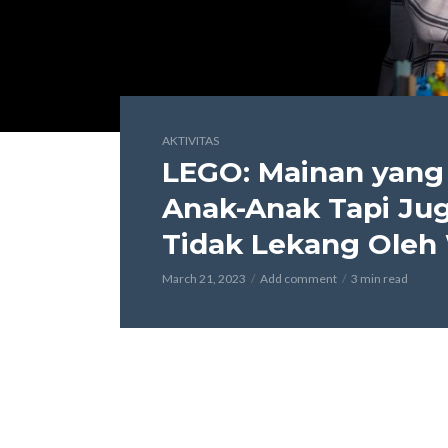
AKTIVITAS
LEGO: Mainan yang
Anak-Anak Tapi Ju
Tidak Lekang Oleh
March 21, 2023
Add comment
3 min read