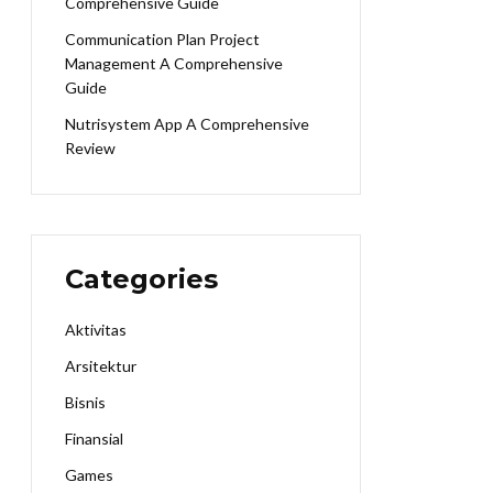
Comprehensive Guide
Communication Plan Project
Management A Comprehensive
Guide
Nutrisystem App A Comprehensive
Review
Categories
Aktivitas
Arsitektur
Bisnis
Finansial
Games