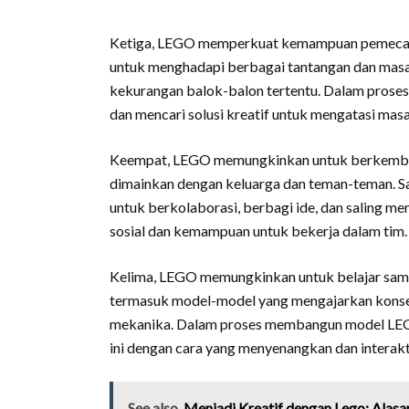
Ketiga, LEGO memperkuat kemampuan pemecaha
untuk menghadapi berbagai tantangan dan masal
kekurangan balok-balon tertentu. Dalam proses
dan mencari solusi kreatif untuk mengatasi masa
Keempat, LEGO memungkinkan untuk berkembang
dimainkan dengan keluarga dan teman-teman. 
untuk berkolaborasi, berbagi ide, dan saling
sosial dan kemampuan untuk bekerja dalam tim.
Kelima, LEGO memungkinkan untuk belajar sa
termasuk model-model yang mengajarkan konsep 
mekanika. Dalam proses membangun model LEGO
ini dengan cara yang menyenangkan dan interakt
See also
Menjadi Kreatif dengan Lego: Ala