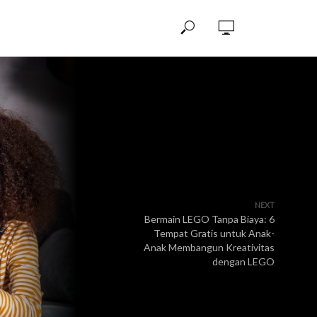
NEXT
Bermain LEGO Tanpa Biaya: 6
Tempat Gratis untuk Anak-
Anak Membangun Kreativitas
dengan LEGO