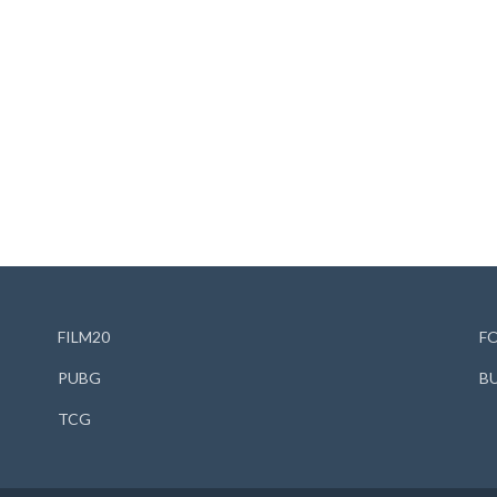
FILM20
F
PUBG
B
TCG