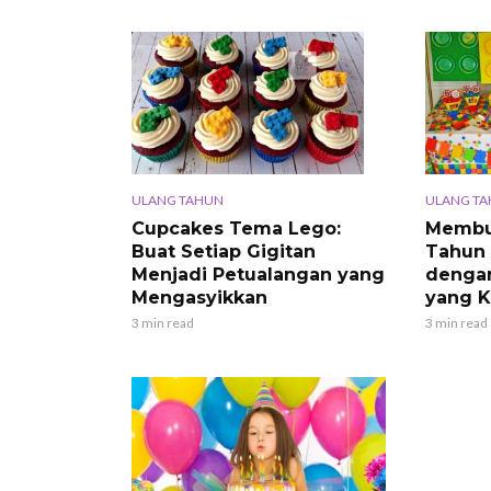
ULANG T
ULANG TAHUN
Membua
Cupcakes Tema Lego:
Tahun 
Buat Setiap Gigitan
denga
Menjadi Petualangan yang
yang K
Mengasyikkan
3 min read
3 min read