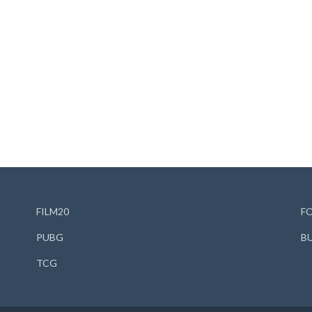
FILM20
F
PUBG
B
TCG