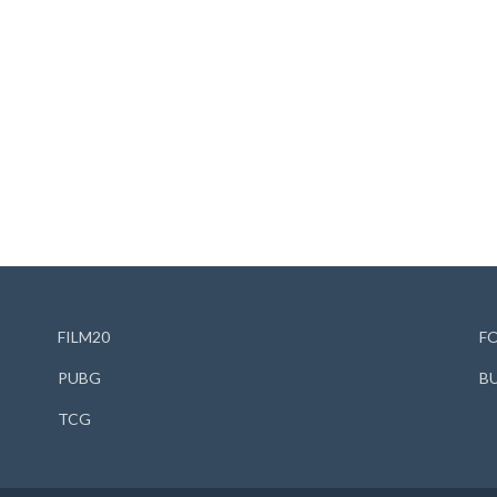
FILM20
F
PUBG
B
TCG