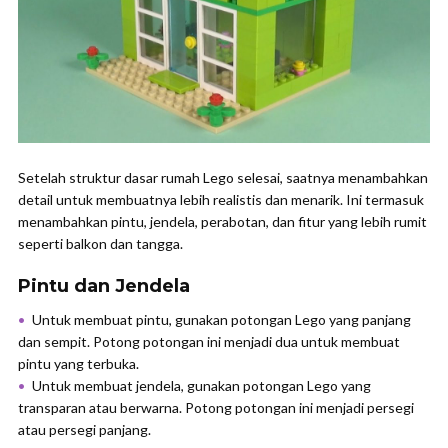
Setelah struktur dasar rumah Lego selesai, saatnya menambahkan
detail untuk membuatnya lebih realistis dan menarik. Ini termasuk
menambahkan pintu, jendela, perabotan, dan fitur yang lebih rumit
seperti balkon dan tangga.
Pintu dan Jendela
Untuk membuat pintu, gunakan potongan Lego yang panjang
dan sempit. Potong potongan ini menjadi dua untuk membuat
pintu yang terbuka.
Untuk membuat jendela, gunakan potongan Lego yang
transparan atau berwarna. Potong potongan ini menjadi persegi
atau persegi panjang.