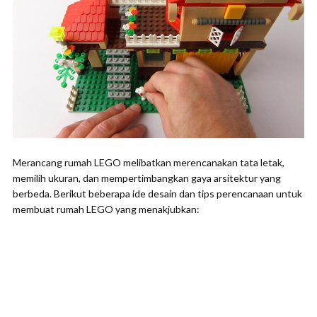
Merancang rumah LEGO melibatkan merencanakan tata letak,
memilih ukuran, dan mempertimbangkan gaya arsitektur yang
berbeda. Berikut beberapa ide desain dan tips perencanaan untuk
membuat rumah LEGO yang menakjubkan: