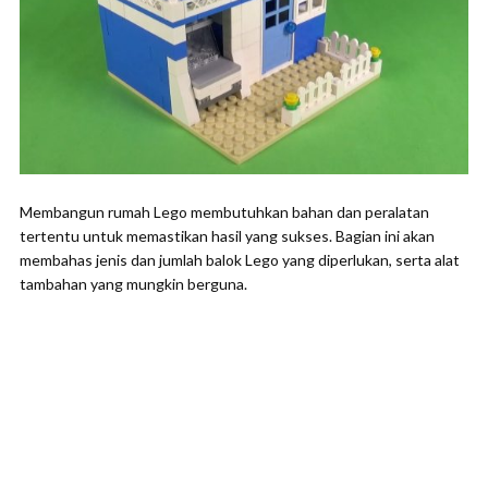
Membangun rumah Lego membutuhkan bahan dan peralatan
tertentu untuk memastikan hasil yang sukses. Bagian ini akan
membahas jenis dan jumlah balok Lego yang diperlukan, serta alat
tambahan yang mungkin berguna.