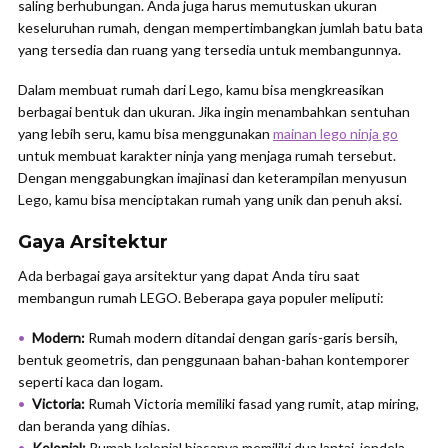
saling berhubungan. Anda juga harus memutuskan ukuran
keseluruhan rumah, dengan mempertimbangkan jumlah batu bata
yang tersedia dan ruang yang tersedia untuk membangunnya.
Dalam membuat rumah dari Lego, kamu bisa mengkreasikan
berbagai bentuk dan ukuran. Jika ingin menambahkan sentuhan
yang lebih seru, kamu bisa menggunakan
mainan lego ninja go
untuk membuat karakter ninja yang menjaga rumah tersebut.
Dengan menggabungkan imajinasi dan keterampilan menyusun
Lego, kamu bisa menciptakan rumah yang unik dan penuh aksi.
Gaya Arsitektur
Ada berbagai gaya arsitektur yang dapat Anda tiru saat
membangun rumah LEGO. Beberapa gaya populer meliputi:
Modern:
Rumah modern ditandai dengan garis-garis bersih,
bentuk geometris, dan penggunaan bahan-bahan kontemporer
seperti kaca dan logam.
Victoria:
Rumah Victoria memiliki fasad yang rumit, atap miring,
dan beranda yang dihias.
Kolonial:
Rumah kolonial biasanya memiliki dua lantai, jendela